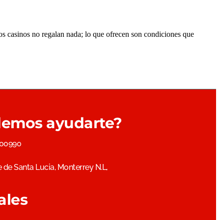
Los casinos no regalan nada; lo que ofrecen son condiciones que
emos ayudarte?
100990
e de Santa Lucia, Monterrey N.L,
ales