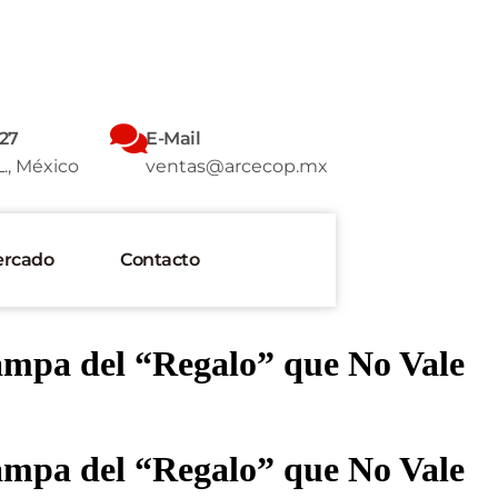
727
E-Mail
., México
ventas@arcecop.mx
rcado
Contacto
ampa del “Regalo” que No Vale
ampa del “Regalo” que No Vale