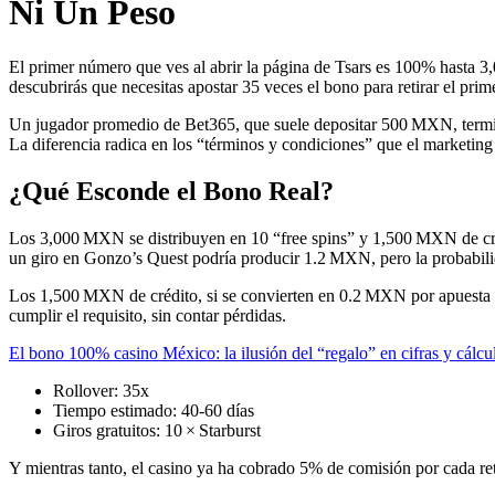
Ni Un Peso
El primer número que ves al abrir la página de Tsars es 100% hasta 3,
descubrirás que necesitas apostar 35 veces el bono para retirar el prim
Un jugador promedio de Bet365, que suele depositar 500 MXN, termin
La diferencia radica en los “términos y condiciones” que el marketing
¿Qué Esconde el Bono Real?
Los 3,000 MXN se distribuyen en 10 “free spins” y 1,500 MXN de crédi
un giro en Gonzo’s Quest podría producir 1.2 MXN, pero la probabili
Los 1,500 MXN de crédito, si se convierten en 0.2 MXN por apuesta mí
cumplir el requisito, sin contar pérdidas.
El bono 100% casino México: la ilusión del “regalo” en cifras y cálcu
Rollover: 35x
Tiempo estimado: 40‑60 días
Giros gratuitos: 10 × Starburst
Y mientras tanto, el casino ya ha cobrado 5% de comisión por cada ret