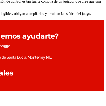
lusión de control es tan fuerte como la de un jugador que cree que una
legibles, obligan a ampliarlos y arruinan la estética del juego.
emos ayudarte?
100990
e de Santa Lucia, Monterrey N.L,
ales