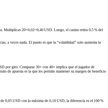
a. Multiplicas 20×0,02=0,40 USD. Luego, el casino retira 0,5 % del
ias, a veces nada. El punto es que la “volatilidad” solo aumenta la
 USD por giro. Comparar 30× con 40× implica que el jugador de
ito de apuesta es la que les permite mantener su margen de beneficio
ima de 0,05 USD con la máxima de 0,10 USD, la diferencia es el 100 %