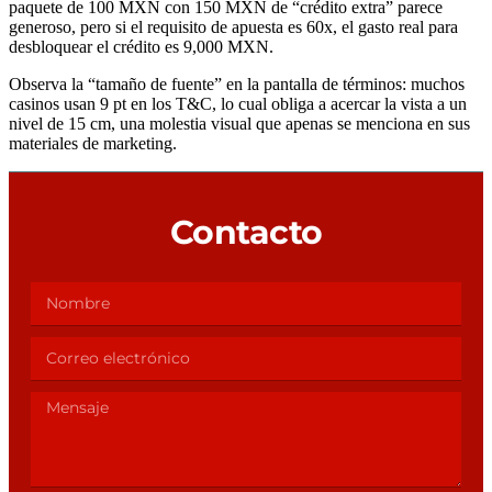
paquete de 100 MXN con 150 MXN de “crédito extra” parece
generoso, pero si el requisito de apuesta es 60x, el gasto real para
desbloquear el crédito es 9,000 MXN.
Observa la “tamaño de fuente” en la pantalla de términos: muchos
casinos usan 9 pt en los T&C, lo cual obliga a acercar la vista a un
nivel de 15 cm, una molestia visual que apenas se menciona en sus
materiales de marketing.
Contacto