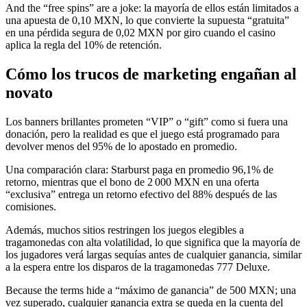
And the “free spins” are a joke: la mayoría de ellos están limitados a
una apuesta de 0,10 MXN, lo que convierte la supuesta “gratuita”
en una pérdida segura de 0,02 MXN por giro cuando el casino
aplica la regla del 10% de retención.
Cómo los trucos de marketing engañan al
novato
Los banners brillantes prometen “VIP” o “gift” como si fuera una
donación, pero la realidad es que el juego está programado para
devolver menos del 95% de lo apostado en promedio.
Una comparación clara: Starburst paga en promedio 96,1% de
retorno, mientras que el bono de 2 000 MXN en una oferta
“exclusiva” entrega un retorno efectivo del 88% después de las
comisiones.
Además, muchos sitios restringen los juegos elegibles a
tragamonedas con alta volatilidad, lo que significa que la mayoría de
los jugadores verá largas sequías antes de cualquier ganancia, similar
a la espera entre los disparos de la tragamonedas 777 Deluxe.
Because the terms hide a “máximo de ganancia” de 500 MXN; una
vez superado, cualquier ganancia extra se queda en la cuenta del