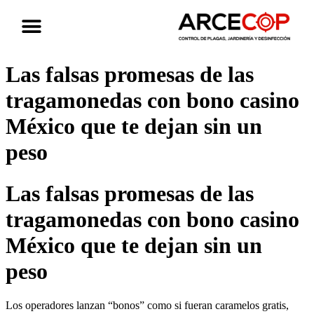
¡Más de
30 años
de experiencia!
Las falsas promesas de las
tragamonedas con bono casino
México que te dejan sin un
peso
Las falsas promesas de las
tragamonedas con bono casino
México que te dejan sin un
peso
Los operadores lanzan “bonos” como si fueran caramelos gratis,