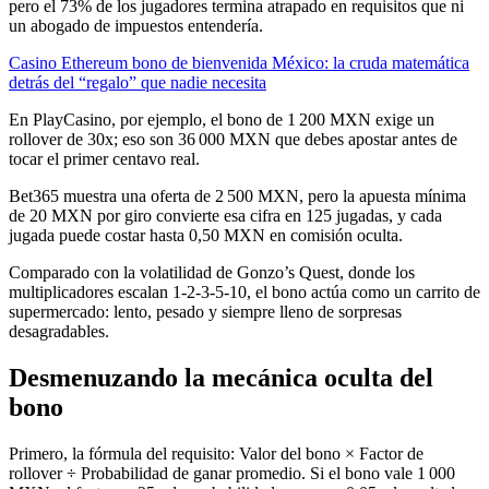
pero el 73% de los jugadores termina atrapado en requisitos que ni
un abogado de impuestos entendería.
Casino Ethereum bono de bienvenida México: la cruda matemática
detrás del “regalo” que nadie necesita
En PlayCasino, por ejemplo, el bono de 1 200 MXN exige un
rollover de 30x; eso son 36 000 MXN que debes apostar antes de
tocar el primer centavo real.
Bet365 muestra una oferta de 2 500 MXN, pero la apuesta mínima
de 20 MXN por giro convierte esa cifra en 125 jugadas, y cada
jugada puede costar hasta 0,50 MXN en comisión oculta.
Comparado con la volatilidad de Gonzo’s Quest, donde los
multiplicadores escalan 1‑2‑3‑5‑10, el bono actúa como un carrito de
supermercado: lento, pesado y siempre lleno de sorpresas
desagradables.
Desmenuzando la mecánica oculta del
bono
Primero, la fórmula del requisito: Valor del bono × Factor de
rollover ÷ Probabilidad de ganar promedio. Si el bono vale 1 000