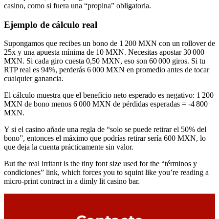
casino, como si fuera una “propina” obligatoria.
Ejemplo de cálculo real
Supongamos que recibes un bono de 1 200 MXN con un rollover de
25x y una apuesta mínima de 10 MXN. Necesitas apostar 30 000
MXN. Si cada giro cuesta 0,50 MXN, eso son 60 000 giros. Si tu
RTP real es 94%, perderás 6 000 MXN en promedio antes de tocar
cualquier ganancia.
El cálculo muestra que el beneficio neto esperado es negativo: 1 200
MXN de bono menos 6 000 MXN de pérdidas esperadas = -4 800
MXN.
Y si el casino añade una regla de “solo se puede retirar el 50% del
bono”, entonces el máximo que podrías retirar sería 600 MXN, lo
que deja la cuenta prácticamente sin valor.
But the real irritant is the tiny font size used for the “términos y
condiciones” link, which forces you to squint like you’re reading a
micro‑print contract in a dimly lit casino bar.