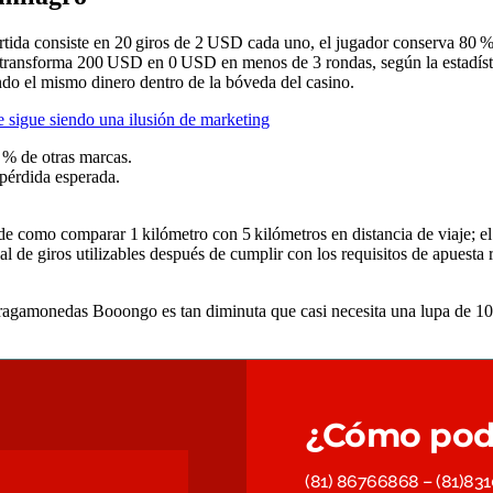
partida consiste en 20 giros de 2 USD cada uno, el jugador conserva 80 %
transforma 200 USD en 0 USD en menos de 3 rondas, según la estadístic
ndo el mismo dinero dentro de la bóveda del casino.
 sigue siendo una ilusión de marketing
 % de otras marcas.
pérdida esperada.
nde como comparar 1 kilómetro con 5 kilómetros en distancia de viaje; el
l de giros utilizables después de cumplir con los requisitos de apuesta r
a tragamonedas Booongo es tan diminuta que casi necesita una lupa de 10
¿Cómo pod
(81) 86766868 – (81)83