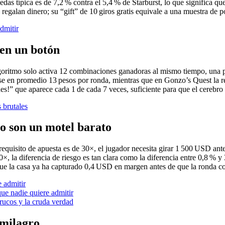
s típica es de 7,2 % contra el 5,4 % de Starburst, lo que significa q
galan dinero; su “gift” de 10 giros gratis equivale a una muestra de po
dmitir
en un botón
oritmo solo activa 12 combinaciones ganadoras al mismo tiempo, una pr
e en promedio 13 pesos por ronda, mientras que en Gonzo’s Quest la red
ades!” que aparece cada 1 de cada 7 veces, suficiente para que el cerebr
 brutales
o son un motel barato
 requisito de apuesta es de 30×, el jugador necesita girar 1 500 USD a
, la diferencia de riesgo es tan clara como la diferencia entre 0,8 % y
ue la casa ya ha capturado 0,4 USD en margen antes de que la ronda c
 admitir
que nadie quiere admitir
rucos y la cruda verdad
 milagro