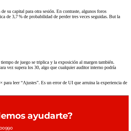
 de su capital para otra sesión. En contraste, algunos foros
a de 3,7 % de probabilidad de perder tres veces seguidas. But la
 tiempo de juego se triplica y la exposición al margen también.
ara vez supera los 30, algo que cualquier auditor interno podría
× para leer “Ajustes”. Es un error de UI que arruina la experiencia de
emos ayudarte?
100990