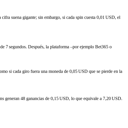
La cifra suena gigante; sin embargo, si cada spin cuesta 0,01 USD, el
r de 7 segundos. Después, la plataforma –por ejemplo Bet365 o
como si cada giro fuera una moneda de 0,05 USD que se pierde en la
pins generan 48 ganancias de 0,15 USD, lo que equivale a 7,20 USD.