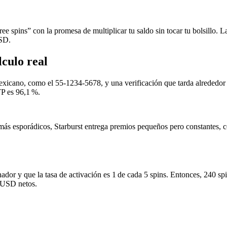
ree spins” con la promesa de multiplicar tu saldo sin tocar tu bolsillo. 
USD.
lculo real
mexicano, como el 55‑1234‑5678, y una verificación que tarda alrededo
TP es 96,1 %.
ás esporádicos, Starburst entrega premios pequeños pero constantes, 
or y que la tasa de activación es 1 de cada 5 spins. Entonces, 240 s
 USD netos.