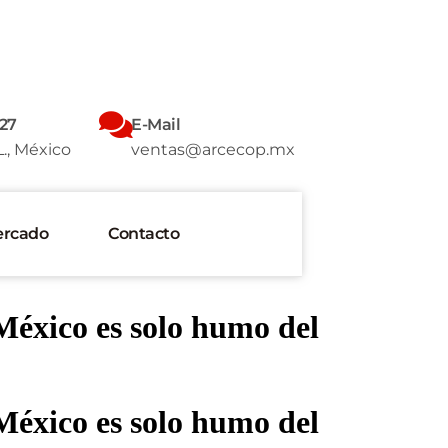
727
E-Mail
., México
ventas@arcecop.mx
rcado
Contacto
 México es solo humo del
 México es solo humo del