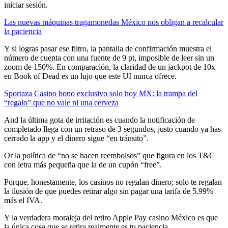
iniciar sesión.
Las nuevas máquinas tragamonedas México nos obligan a recalcular
la paciencia
Y si logras pasar ese filtro, la pantalla de confirmación muestra el
número de cuenta con una fuente de 9 pt, imposible de leer sin un
zoom de 150%. En comparación, la claridad de un jackpot de 10x
en Book of Dead es un lujo que este UI nunca ofrece.
Sportaza Casino bono exclusivo solo hoy MX: la trampa del
“regalo” que no vale ni una cerveza
And la última gota de irritación es cuando la notificación de
completado llega con un retraso de 3 segundos, justo cuando ya has
cerrado la app y el dinero sigue “en tránsito”.
Or la política de “no se hacen reembolsos” que figura en los T&C
con letra más pequeña que la de un cupón “free”.
Porque, honestamente, los casinos no regalan dinero; solo te regalan
la ilusión de que puedes retirar algo sin pagar una tarifa de 5.99%
más el IVA.
Y la verdadera moraleja del retiro Apple Pay casino México es que
la única cosa que se retira realmente es tu paciencia.