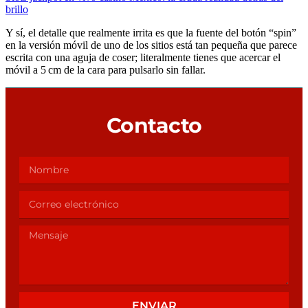
brillo
Y sí, el detalle que realmente irrita es que la fuente del botón “spin”
en la versión móvil de uno de los sitios está tan pequeña que parece
escrita con una aguja de coser; literalmente tienes que acercar el
móvil a 5 cm de la cara para pulsarlo sin fallar.
Contacto
ENVIAR