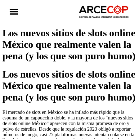
¡Más de
30 años
de experiencia!
Los nuevos sitios de slots online
México que realmente valen la
pena (y los que son puro humo)
Los nuevos sitios de slots online
México que realmente valen la
pena (y los que son puro humo)
El mercado de slots en México se ha inflado más rápido que la
espuma de un cappuccino doble, y la mayoría de los “nuevos sitios
de slots online México” aparecen con la misma promesa de oro y
polvo de estrellas. Desde que la regulación 2023 obligó a reportar
números de juego, casi 25 plataformas nuevas intentan colarse en la