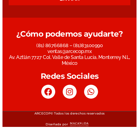
¿Cómo podemos ayudarte?
(81) 86766868 – (81)83100990
ventas@arcecop.mx
Av. Aztlán 7727 Col. Valle de Santa Lucia, Monterrey N.L,
México
Redes Sociales
ARCECOP© Todos los derechos reservados
Diseñada por