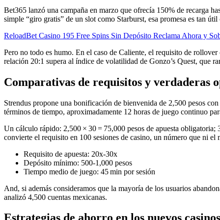
Bet365 lanzó una campaña en marzo que ofrecía 150% de recarga hasta
simple “giro gratis” de un slot como Starburst, esa promesa es tan út
ReloadBet Casino 195 Free Spins Sin Depósito Reclama Ahora y Sob
Pero no todo es humo. En el caso de Caliente, el requisito de rollover 
relación 20:1 supera al índice de volatilidad de Gonzo’s Quest, que ra
Comparativas de requisitos y verdaderas 
Strendus propone una bonificación de bienvenida de 2,500 pesos con r
términos de tiempo, aproximadamente 12 horas de juego continuo par
Un cálculo rápido: 2,500 × 30 = 75,000 pesos de apuesta obligatoria;
convierte el requisito en 100 sesiones de casino, un número que ni el m
Requisito de apuesta: 20x‑30x
Depósito mínimo: 500‑1,000 pesos
Tiempo medio de juego: 45 min por sesión
And, si además consideramos que la mayoría de los usuarios abandonan
analizó 4,500 cuentas mexicanas.
Estrategias de ahorro en los nuevos casino