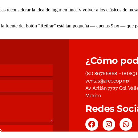
bas reconsiderar la idea de jugar en línea y volver a los clásicos de me
: la fuente del botón “Retirar” está tan pequeña — apenas 9 px — que pa
¿Cómo pod
(81) 86766868 – (81)83
ventas@arcecop.mx
Av. Aztlán 7727 Col. Vall
México
Redes Soci
R