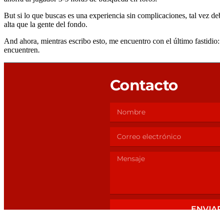
But si lo que buscas es una experiencia sin complicaciones, tal vez de
alta que la gente del fondo.
And ahora, mientras escribo esto, me encuentro con el último fastidio
encuentren.
Contacto
ENVIA