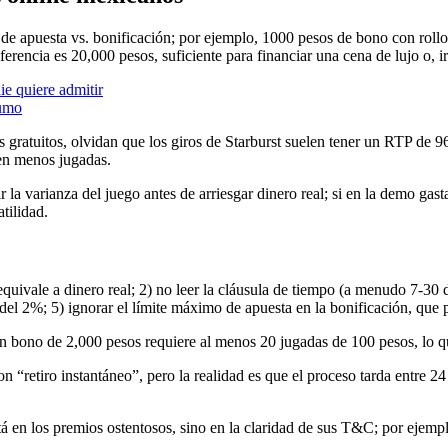
n de apuesta vs. bonificación; por ejemplo, 1000 pesos de bono con roll
encia es 20,000 pesos, suficiente para financiar una cena de lujo o, ir
e quiere admitir
humo
os gratuitos, olvidan que los giros de Starburst suelen tener un RTP 
en menos jugadas.
 la varianza del juego antes de arriesgar dinero real; si en la demo gas
tilidad.
ivale a dinero real; 2) no leer la cláusula de tiempo (a menudo 7‑30 día
l del 2%; 5) ignorar el límite máximo de apuesta en la bonificación, que
n bono de 2,000 pesos requiere al menos 20 jugadas de 100 pesos, lo qu
“retiro instantáneo”, pero la realidad es que el proceso tarda entre 24
 en los premios ostentosos, sino en la claridad de sus T&C; por ejemplo