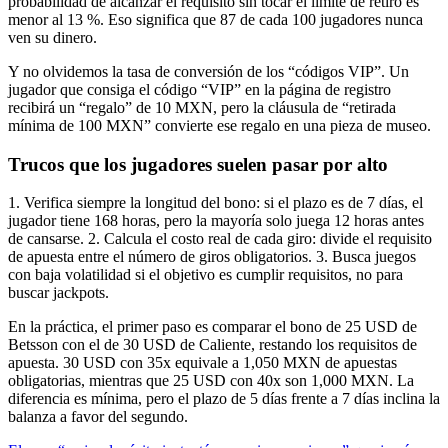
probabilidad de alcanzar el requisito sin tocar el límite de retiro es
menor al 13 %. Eso significa que 87 de cada 100 jugadores nunca
ven su dinero.
Y no olvidemos la tasa de conversión de los “códigos VIP”. Un
jugador que consiga el código “VIP” en la página de registro
recibirá un “regalo” de 10 MXN, pero la cláusula de “retirada
mínima de 100 MXN” convierte ese regalo en una pieza de museo.
Trucos que los jugadores suelen pasar por alto
1. Verifica siempre la longitud del bono: si el plazo es de 7 días, el
jugador tiene 168 horas, pero la mayoría solo juega 12 horas antes
de cansarse. 2. Calcula el costo real de cada giro: divide el requisito
de apuesta entre el número de giros obligatorios. 3. Busca juegos
con baja volatilidad si el objetivo es cumplir requisitos, no para
buscar jackpots.
En la práctica, el primer paso es comparar el bono de 25 USD de
Betsson con el de 30 USD de Caliente, restando los requisitos de
apuesta. 30 USD con 35x equivale a 1,050 MXN de apuestas
obligatorias, mientras que 25 USD con 40x son 1,000 MXN. La
diferencia es mínima, pero el plazo de 5 días frente a 7 días inclina la
balanza a favor del segundo.