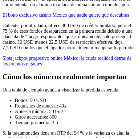
como intentar escalar una montaña de arena con un cubo de agua.
El bono exclusivo casino México que nadie quiere que descubras
Caliente, por otro lado, ofrece 30 USD de crédito limitado, pero el
75 % de esos fondos desaparecen en la primera ronda debido a una
cláusula de “juego responsable” que, irónicamente, solo protege al
casino. 30 USD menos 22,5 USD de restricción efectiva, deja
7,5 USD con los que el jugador podría intentar recuperar lo perdido.
Slots jackpot progresivo online México: la cruda realidad detrás de
los premios gigantes
Cómo los números realmente importan
Una tabla de ejemplo ayuda a visualizar la pérdida esperada:
Bonos: 50 USD
Requisitos de apuesta: 40x
Apuesta mínima: 5 USD
Giros necesarios: 800
Tiempo promedio: 3 h
Si la tragamonedas tiene un RTP del 94 % y la varianza es alta, la