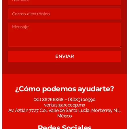
ENVIAR
¿Cómo podemos ayudarte?
(81) 86766868 – (81)83100990
ventas@arcecop.mx
Av. Aztlán 7727 Col. Valle de Santa Lucia, Monterrey N.L,
México
Redes Sociales