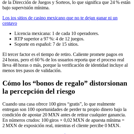
de la Dirección de Juegos y Sorteos, lo que significa que 24 % están
bajo supervisión mínima.
Los ios sitios de casino mexicano que no te dejan ganar ni un
centavo
Licencia mexicana: 1 de cada 10 operadores.
RTP superior a 97 %: 4 de 12 juegos.
Soporte en español: 7 de 15 sitios.
El tercer factor es el tiempo de retiro. Caliente promete pagos en
24 horas, pero el 60 % de los usuarios reporta que el proceso real
lleva 48 horas o más, porque la verificación de identidad incluye al
menos tres pasos de validación.
Cómo los “bonos de regalo” distorsionan
la percepción del riesgo
Cuando una casa ofrece 100 giros “gratis”, lo que realmente
entregan son 100 oportunidades de perder tu propio dinero bajo la
condición de apostar 20 MXN antes de retirar cualquier ganancia.
En números crudos: 100 giros × 0,02 MXN de apuesta mínima =
2 MXN de exposición real, mientras el cliente percibe 0 MXN.