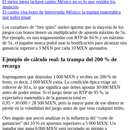
El mejor mega jackpot casino México no es lo que venden los
anuncios
El casino visa bono de bienvenida México: la trampa matemática
que todos pisan
Los cazadores de “free spins” suelen ignorar que la mayoría de los
juegos con bonos tienen un multiplicador de apuesta máximo de 5x.
Por ejemplo, en una tragamonedas con RTP de 94 % y un máximo
de 5x, el jugador nunca podrá usar la bonificación para alcanzar una
ganancia superior a 5 MXN por cada 10 MXN apostados.
Ejemplo de cálculo real: la trampa del 200 % de
recarga
Supongamos que depositas 1 000 MXN y recibes un 200 % de
bono, es decir, 2 000 MXN extra. La condición típica exige un
rollover de 30 x, lo que significa que debes apostar 30 000 MXN
antes de poder retirar. Si el juego tiene un RTP de 95 %, la
expectativa matemática de la ganancia total es
0,95 × 30 000 = 28 500 MXN, pero la mayor parte de ese dinero se
pierde en la volatilidad del juego antes de que veas cualquier retiro.
Otro ángulo que pocos analizan es la influencia del “corte de
ganancias” del 10 % en apuestas superiores a 5 000 MXN. Un
jugador que gana 6 000 MXN verá recortado su premio a