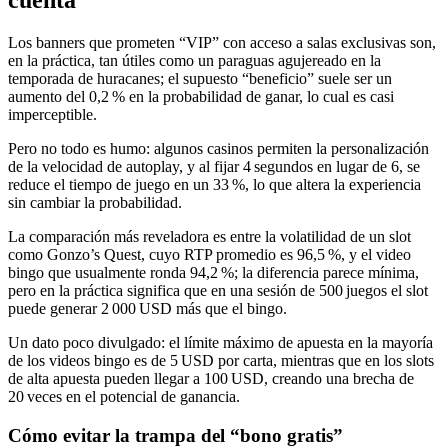
cuenta
Los banners que prometen “VIP” con acceso a salas exclusivas son,
en la práctica, tan útiles como un paraguas agujereado en la
temporada de huracanes; el supuesto “beneficio” suele ser un
aumento del 0,2 % en la probabilidad de ganar, lo cual es casi
imperceptible.
Pero no todo es humo: algunos casinos permiten la personalización
de la velocidad de autoplay, y al fijar 4 segundos en lugar de 6, se
reduce el tiempo de juego en un 33 %, lo que altera la experiencia
sin cambiar la probabilidad.
La comparación más reveladora es entre la volatilidad de un slot
como Gonzo’s Quest, cuyo RTP promedio es 96,5 %, y el video
bingo que usualmente ronda 94,2 %; la diferencia parece mínima,
pero en la práctica significa que en una sesión de 500 juegos el slot
puede generar 2 000 USD más que el bingo.
Un dato poco divulgado: el límite máximo de apuesta en la mayoría
de los videos bingo es de 5 USD por carta, mientras que en los slots
de alta apuesta pueden llegar a 100 USD, creando una brecha de
20 veces en el potencial de ganancia.
Cómo evitar la trampa del “bono gratis”