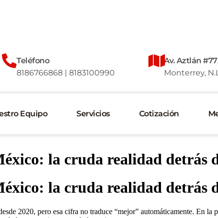
Teléfono
Av. Aztlán #7
8186766868 | 8183100990
Monterrey, N.L
estro Equipo
Servicios
Cotización
Me
México: la cruda realidad detrás 
México: la cruda realidad detrás 
sde 2020, pero esa cifra no traduce “mejor” automáticamente. En la prác