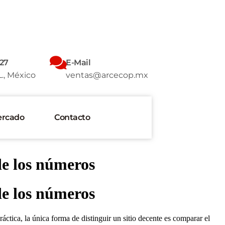
727
E-Mail
., México
ventas@arcecop.mx
rcado
Contacto
de los números
de los números
tica, la única forma de distinguir un sitio decente es comparar el