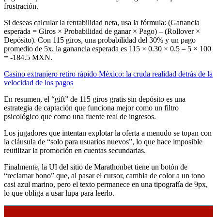
frustración.
Si deseas calcular la rentabilidad neta, usa la fórmula: (Ganancia
esperada = Giros × Probabilidad de ganar × Pago) – (Rollover ×
Depósito). Con 115 giros, una probabilidad del 30% y un pago
promedio de 5x, la ganancia esperada es 115 × 0.30 × 0.5 – 5 × 100
= -184.5 MXN.
Casino extranjero retiro rápido México: la cruda realidad detrás de la
velocidad de los pagos
En resumen, el “gift” de 115 giros gratis sin depósito es una
estrategia de captación que funciona mejor como un filtro
psicológico que como una fuente real de ingresos.
Los jugadores que intentan explotar la oferta a menudo se topan con
la cláusula de “solo para usuarios nuevos”, lo que hace imposible
reutilizar la promoción en cuentas secundarias.
Finalmente, la UI del sitio de Marathonbet tiene un botón de
“reclamar bono” que, al pasar el cursor, cambia de color a un tono
casi azul marino, pero el texto permanece en una tipografía de 9px,
lo que obliga a usar lupa para leerlo.