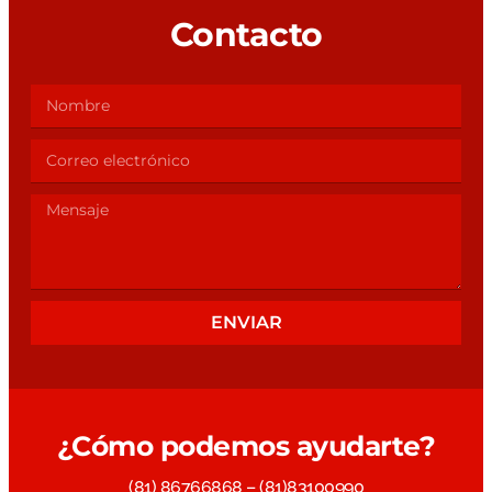
Contacto
ENVIAR
¿Cómo podemos ayudarte?
(81) 86766868 – (81)83100990