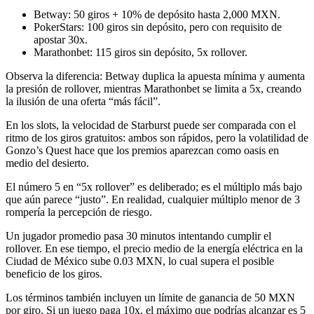
Betway: 50 giros + 10% de depósito hasta 2,000 MXN.
PokerStars: 100 giros sin depósito, pero con requisito de
apostar 30x.
Marathonbet: 115 giros sin depósito, 5x rollover.
Observa la diferencia: Betway duplica la apuesta mínima y aumenta
la presión de rollover, mientras Marathonbet se limita a 5x, creando
la ilusión de una oferta “más fácil”.
En los slots, la velocidad de Starburst puede ser comparada con el
ritmo de los giros gratuitos: ambos son rápidos, pero la volatilidad de
Gonzo’s Quest hace que los premios aparezcan como oasis en
medio del desierto.
El número 5 en “5x rollover” es deliberado; es el múltiplo más bajo
que aún parece “justo”. En realidad, cualquier múltiplo menor de 3
rompería la percepción de riesgo.
Un jugador promedio pasa 30 minutos intentando cumplir el
rollover. En ese tiempo, el precio medio de la energía eléctrica en la
Ciudad de México sube 0.03 MXN, lo cual supera el posible
beneficio de los giros.
Los términos también incluyen un límite de ganancia de 50 MXN
por giro. Si un juego paga 10x, el máximo que podrías alcanzar es 5