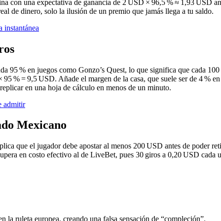
rmina con una expectativa de ganancia de 2 USD × 96,5 % ≈ 1,93 USD an
al de dinero, solo la ilusión de un premio que jamás llega a tu saldo.
a instantánea
ros
onda 95 % en juegos como Gonzo’s Quest, lo que significa que cada 10
5 % = 9,5 USD. Añade el margen de la casa, que suele ser de 4 % en lo
 replicar en una hoja de cálculo en menos de un minuto.
 admitir
ado Mexicano
plica que el jugador debe apostar al menos 200 USD antes de poder retir
upera en costo efectivo al de LiveBet, pues 30 giros a 0,20 USD cada 
en la ruleta europea, creando una falsa sensación de “compleción”.