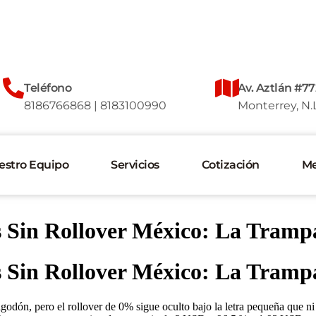
Teléfono
Av. Aztlán #7
8186766868 | 8183100990
Monterrey, N.L
estro Equipo
Servicios
Cotización
Me
s Sin Rollover México: La Tramp
s Sin Rollover México: La Tramp
odón, pero el rollover de 0% sigue oculto bajo la letra pequeña que ni 