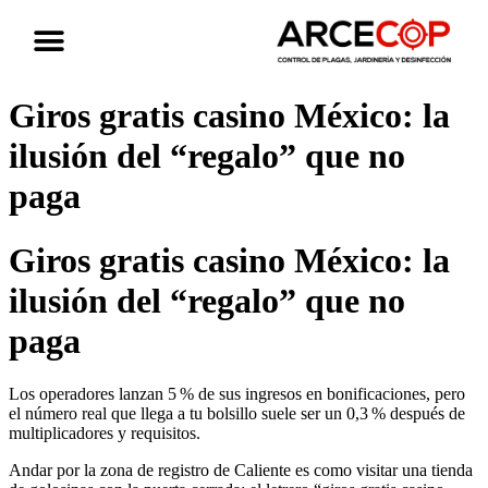
¡Más de
30 años
de experiencia!
Giros gratis casino México: la
ilusión del “regalo” que no
paga
Giros gratis casino México: la
ilusión del “regalo” que no
paga
Los operadores lanzan 5 % de sus ingresos en bonificaciones, pero
el número real que llega a tu bolsillo suele ser un 0,3 % después de
multiplicadores y requisitos.
Andar por la zona de registro de Caliente es como visitar una tienda