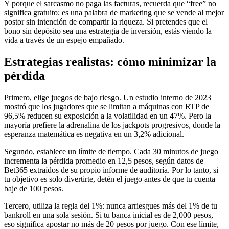
Y porque el sarcasmo no paga las facturas, recuerda que “free” no
significa gratuito; es una palabra de marketing que se vende al mejor
postor sin intención de compartir la riqueza. Si pretendes que el
bono sin depósito sea una estrategia de inversión, estás viendo la
vida a través de un espejo empañado.
Estrategias realistas: cómo minimizar la
pérdida
Primero, elige juegos de bajo riesgo. Un estudio interno de 2023
mostró que los jugadores que se limitan a máquinas con RTP de
96,5% reducen su exposición a la volatilidad en un 47%. Pero la
mayoría prefiere la adrenalina de los jackpots progresivos, donde la
esperanza matemática es negativa en un 3,2% adicional.
Segundo, establece un límite de tiempo. Cada 30 minutos de juego
incrementa la pérdida promedio en 12,5 pesos, según datos de
Bet365 extraídos de su propio informe de auditoría. Por lo tanto, si
tu objetivo es solo divertirte, detén el juego antes de que tu cuenta
baje de 100 pesos.
Tercero, utiliza la regla del 1%: nunca arriesgues más del 1% de tu
bankroll en una sola sesión. Si tu banca inicial es de 2,000 pesos,
eso significa apostar no más de 20 pesos por juego. Con ese límite,