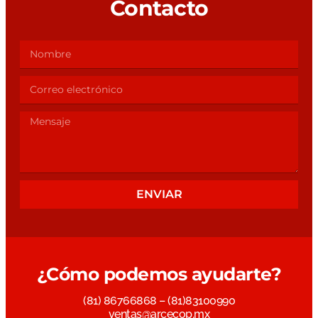
Contacto
ENVIAR
¿Cómo podemos ayudarte?
(81) 86766868 – (81)83100990
ventas@arcecop.mx