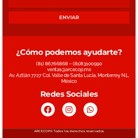
ENVIAR
¿Cómo podemos ayudarte?
(81) 86766868 – (81)83100990
ventas@arcecop.mx
Av. Aztlán 7727 Col. Valle de Santa Lucia, Monterrey N.L,
México
Redes Sociales
ARCECOP© Todos los derechos reservados