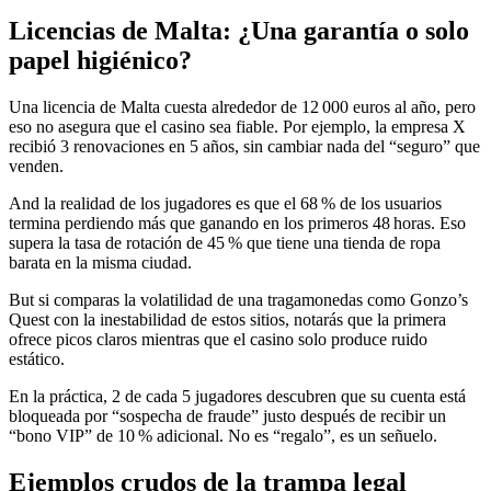
Licencias de Malta: ¿Una garantía o solo
papel higiénico?
Una licencia de Malta cuesta alrededor de 12 000 euros al año, pero
eso no asegura que el casino sea fiable. Por ejemplo, la empresa X
recibió 3 renovaciones en 5 años, sin cambiar nada del “seguro” que
venden.
And la realidad de los jugadores es que el 68 % de los usuarios
termina perdiendo más que ganando en los primeros 48 horas. Eso
supera la tasa de rotación de 45 % que tiene una tienda de ropa
barata en la misma ciudad.
But si comparas la volatilidad de una tragamonedas como Gonzo’s
Quest con la inestabilidad de estos sitios, notarás que la primera
ofrece picos claros mientras que el casino solo produce ruido
estático.
En la práctica, 2 de cada 5 jugadores descubren que su cuenta está
bloqueada por “sospecha de fraude” justo después de recibir un
“bono VIP” de 10 % adicional. No es “regalo”, es un señuelo.
Ejemplos crudos de la trampa legal