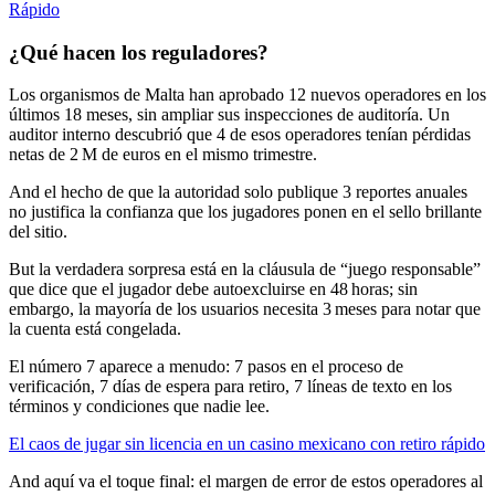
Rápido
¿Qué hacen los reguladores?
Los organismos de Malta han aprobado 12 nuevos operadores en los
últimos 18 meses, sin ampliar sus inspecciones de auditoría. Un
auditor interno descubrió que 4 de esos operadores tenían pérdidas
netas de 2 M de euros en el mismo trimestre.
And el hecho de que la autoridad solo publique 3 reportes anuales
no justifica la confianza que los jugadores ponen en el sello brillante
del sitio.
But la verdadera sorpresa está en la cláusula de “juego responsable”
que dice que el jugador debe autoexcluirse en 48 horas; sin
embargo, la mayoría de los usuarios necesita 3 meses para notar que
la cuenta está congelada.
El número 7 aparece a menudo: 7 pasos en el proceso de
verificación, 7 días de espera para retiro, 7 líneas de texto en los
términos y condiciones que nadie lee.
El caos de jugar sin licencia en un casino mexicano con retiro rápido
And aquí va el toque final: el margen de error de estos operadores al