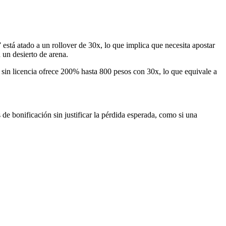
stá atado a un rollover de 30x, lo que implica que necesita apostar
 un desierto de arena.
sin licencia ofrece 200% hasta 800 pesos con 30x, lo que equivale a
de bonificación sin justificar la pérdida esperada, como si una