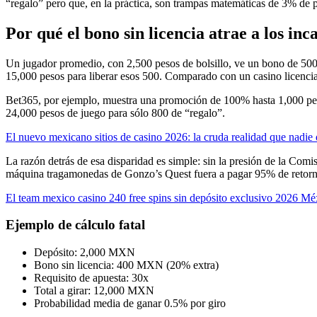
“regalo” pero que, en la práctica, son trampas matemáticas de 3% de p
Por qué el bono sin licencia atrae a los inc
Un jugador promedio, con 2,500 pesos de bolsillo, ve un bono de 500 
15,000 pesos para liberar esos 500. Comparado con un casino licencia
Bet365, por ejemplo, muestra una promoción de 100% hasta 1,000 peso
24,000 pesos de juego para sólo 800 de “regalo”.
El nuevo mexicano sitios de casino 2026: la cruda realidad que nadie 
La razón detrás de esa disparidad es simple: sin la presión de la Comi
máquina tragamonedas de Gonzo’s Quest fuera a pagar 95% de retorno
El team mexico casino 240 free spins sin depósito exclusivo 2026 Mé
Ejemplo de cálculo fatal
Depósito: 2,000 MXN
Bono sin licencia: 400 MXN (20% extra)
Requisito de apuesta: 30x
Total a girar: 12,000 MXN
Probabilidad media de ganar 0.5% por giro