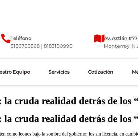
Teléfono
Av. Aztlán #7
8186766868 | 8183100990
Monterrey, N.L
estro Equipo
Servicios
Cotización
Me
 la cruda realidad detrás de los 
 la cruda realidad detrás de los 
iten como leones bajo la sombra del gobierno; los sin licencia, en cam