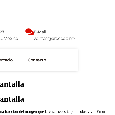
727
E-Mail
., México
ventas@arcecop.mx
rcado
Contacto
antalla
antalla
una fracción del margen que la casa necesita para sobrevivir. En un