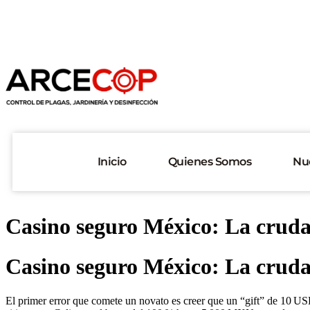
¡Más de
30 años
de experiencia!
Inicio
Quienes Somos
Nu
Casino seguro México: La cruda r
Casino seguro México: La cruda r
El primer error que comete un novato es creer que un “gift” de 10 USD 