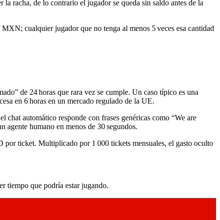
la racha, de lo contrario el jugador se queda sin saldo antes de la
8,7 MXN; cualquier jugador que no tenga al menos 5 veces esa cantidad
imado” de 24 horas que rara vez se cumple. Un caso típico es una
rocesa en 6 horas en un mercado regulado de la UE.
 y el chat automático responde con frases genéricas como “We are
 a un agente humano en menos de 30 segundos.
or ticket. Multiplicado por 1 000 tickets mensuales, el gasto oculto
der tiempo que podría estar jugando.