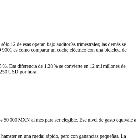
sólo 12 de esas operan bajo auditorías trimestrales; las demás se
SO 9001 es como comparar un coche eléctrico con una bicicleta de
,3 %. Esa diferencia de 1,28 % se convierte en 12 mil millones de
e 250 USD por hora.
os 50 000 MXN al mes para ser elegible. Ese nivel de gasto equivale a
n hamster en una rueda: rápido, pero con ganancias pequeñas. La