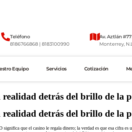
Teléfono
Av. Aztlán #7
8186766868 | 8183100990
Monterrey, N.L
estro Equipo
Servicios
Cotización
Me
ealidad detrás del brillo de la p
ealidad detrás del brillo de la p
significa que el casino le regala dinero; la verdad es que esa cifra es 