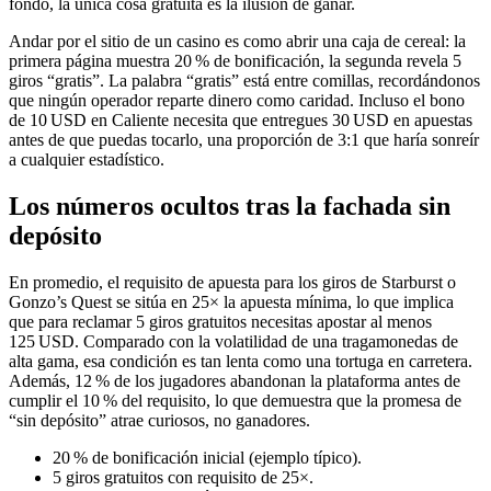
fondo, la única cosa gratuita es la ilusión de ganar.
Andar por el sitio de un casino es como abrir una caja de cereal: la
primera página muestra 20 % de bonificación, la segunda revela 5
giros “gratis”. La palabra “gratis” está entre comillas, recordándonos
que ningún operador reparte dinero como caridad. Incluso el bono
de 10 USD en Caliente necesita que entregues 30 USD en apuestas
antes de que puedas tocarlo, una proporción de 3:1 que haría sonreír
a cualquier estadístico.
Los números ocultos tras la fachada sin
depósito
En promedio, el requisito de apuesta para los giros de Starburst o
Gonzo’s Quest se sitúa en 25× la apuesta mínima, lo que implica
que para reclamar 5 giros gratuitos necesitas apostar al menos
125 USD. Comparado con la volatilidad de una tragamonedas de
alta gama, esa condición es tan lenta como una tortuga en carretera.
Además, 12 % de los jugadores abandonan la plataforma antes de
cumplir el 10 % del requisito, lo que demuestra que la promesa de
“sin depósito” atrae curiosos, no ganadores.
20 % de bonificación inicial (ejemplo típico).
5 giros gratuitos con requisito de 25×.