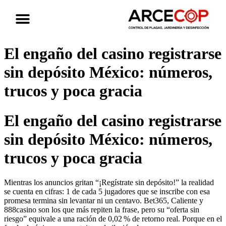
¡Más de
30 años
de experiencia!
El engaño del casino registrarse
sin depósito México: números,
trucos y poca gracia
El engaño del casino registrarse
sin depósito México: números,
trucos y poca gracia
Mientras los anuncios gritan “¡Regístrate sin depósito!” la realidad
se cuenta en cifras: 1 de cada 5 jugadores que se inscribe con esa
promesa termina sin levantar ni un centavo. Bet365, Caliente y
888casino son los que más repiten la frase, pero su “oferta sin
riesgo” equivale a una ración de 0,02 % de retorno real. Porque en el