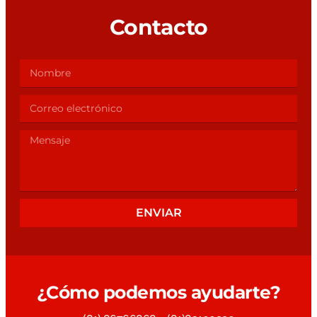
Contacto
ENVIAR
¿Cómo podemos ayudarte?