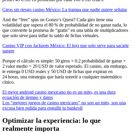
Giros sin riesgo casino México: La trampa que nadie quiere señalar
And the “free” spin on Gonzo’s Quest? Cada giro tiene una
volatilidad que supera el 80 % de probabilidad de no ganar nada, lo
que convierte la promesa de “gratis” en una tabla de multiplicadores
que solo sirve para inflar tu saldo de fichas virtuales.
Casino VIP con Jackpots México: El lujo que solo sirve para sacarte
sangre
Porque el cálculo es simple: 50 giros × 0.2 probabilidad de ganar ×
2 valor medio = 20 USD de valor esperado. El casino, sin embargo,
te entrega 0 USD reales y 50 USD de fichas que expiran en
24 horas, una estrategia que haría sonreír a cualquier matemático
cínico.
El mejor android casino mexicano no es un mito, es una dura
ecuación de tiempo y datos
Los “mejores juegos de casino mexicano” no son un mito, son una
excusa bien pulida para engullir tu bankroll
Optimizar la experiencia: lo que
realmente importa