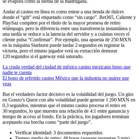
se evapora como la niebla de la madrugada.
Andar al casino en línea es como entrar a una tienda de dulces
donde el “gift” está etiquetado como “sin cargo”. Bet365, Caliente y
PlaySaz compiten por el título de la mayor promesa de retiro
relámpago, pero la diferencia entre una transferencia instantánea y
una tardía se reduce a la latencia del servidor y a cuántas veces el
cliente pulsa “Confirmar”. Por ejemplo, una apuesta de 250 MXN
en la máquina Starburst puede tardar 2 segundos en registrar la
victoria, pero el mismo jugador verá su extracción demorar
120 segundos si el gateway está saturado.
La cruda verdad del ciudad de méxico casino mexicano bono que
nadie te cuenta
El bono de referido casino México que la industria no quiere que
veas
But el verdadero factor decisivo es la volatilidad del juego. Un giro
en Gonzo’s Quest con alta volatilidad puede generar 1 200 MXN en
0,3 segundos, mientras que el mismo casino procesa el retiro en
30 segundos, lo que muestra una relación de 4:1 entre ganancia y
tiempo de acceso al fondo. En la práctica, los jugadores terminan
aceptando esa brecha como “parte del juego”.
Verificar identidad: 3 documentos requeridos
Tiempo medio de retiro: 48 horas (aunque prometan 5 min)