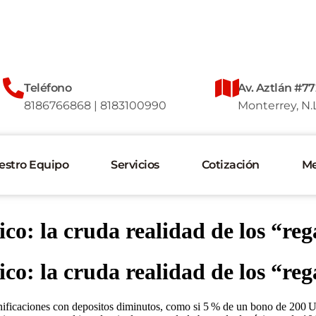
Teléfono
Av. Aztlán #7
8186766868 | 8183100990
Monterrey, N.L
estro Equipo
Servicios
Cotización
Me
co: la cruda realidad de los “reg
co: la cruda realidad de los “reg
icaciones con depositos diminutos, como si 5 % de un bono de 200 USD f