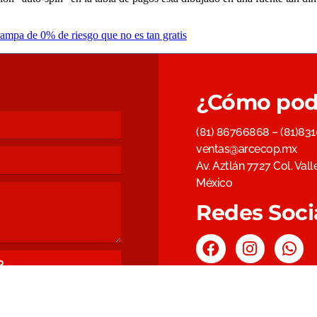
ampa de 0% de riesgo que no es tan gratis
¿Cómo pod
(81) 86766868 – (81)83
ventas@arcecop.mx
Av. Aztlán 7727 Col. Vall
México
Redes Soci
R
ARCECOP© Todos los derechos reservados