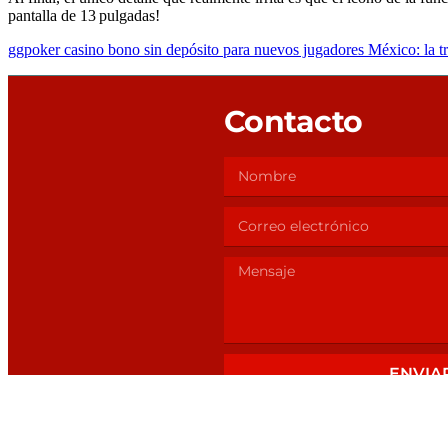
pantalla de 13 pulgadas!
ggpoker casino bono sin depósito para nuevos jugadores México: la tr
Contacto
ENVIA