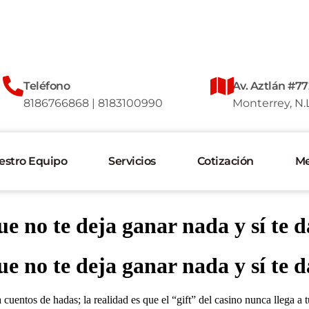
Teléfono
Av. Aztlán #7
8186766868 | 8183100990
Monterrey, N.L
estro Equipo
Servicios
Cotización
Me
e no te deja ganar nada y sí te d
e no te deja ganar nada y sí te d
tos de hadas; la realidad es que el “gift” del casino nunca llega a tu