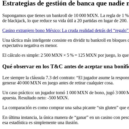
Estrategias de gestión de banca que nadie 
Supongamos que tienes un bankroll de 10 000 MXN. La regla de 1 % 
de blackjack, lo que reduce su vida útil a 20 partidas en lugar de 200.
Casino extranjero bono México: La cruda realidad detrás del “regalo
Una táctica más inteligente consiste en dividir tu bankroll en bloqu
expectativa negativa es menor.
El cálculo es simple: 2 500 MXN × 5 % = 125 MXN por juego, lo que p
Qué observar en los T&C antes de aceptar una bonifi
Lee siempre la cláusula 7.3 del contrato: “El jugador asume la respons
generar 40 000 MXN en juego antes de retirar cualquier cosa.
Un caso práctico: un jugador tomó 1 000 MXN de bono, jugó 3 000 MXN 
apuesta. Resultado neto: -500 MXN.
La comparación es como comprar una salsa picante “sin gluten” que en 
En última instancia, la única manera de “ganar” en un casino con pesos
esa estadística es simplemente una ilusión.