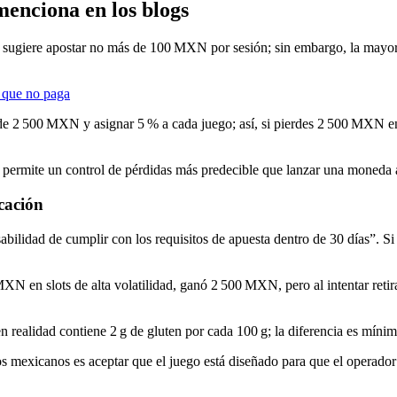
menciona en los blogs
sugiere apostar no más de 100 MXN por sesión; sin embargo, la mayor
” que no paga
es de 2 500 MXN y asignar 5 % a cada juego; así, si pierdes 2 500 MXN
ermite un control de pérdidas más predecible que lanzar una moneda a
cación
abilidad de cumplir con los requisitos de apuesta dentro de 30 días”. S
en slots de alta volatilidad, ganó 2 500 MXN, pero al intentar retira
realidad contiene 2 g de gluten por cada 100 g; la diferencia es mínima
 mexicanos es aceptar que el juego está diseñado para que el operador s