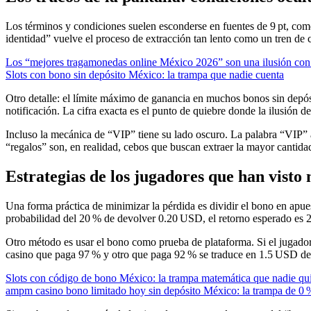
Los términos y condiciones suelen esconderse en fuentes de 9 pt, como 
identidad” vuelve el proceso de extracción tan lento como un tren de 
Los “mejores tragamonedas online México 2026” son una ilusión con 
Slots con bono sin depósito México: la trampa que nadie cuenta
Otro detalle: el límite máximo de ganancia en muchos bonos sin depós
notificación. La cifra exacta es el punto de quiebre donde la ilusión d
Incluso la mecánica de “VIP” tiene su lado oscuro. La palabra “VIP” 
“regalos” son, en realidad, cebos que buscan extraer la mayor cantida
Estrategias de los jugadores que han visto 
Una forma práctica de minimizar la pérdida es dividir el bono en apu
probabilidad del 20 % de devolver 0.20 USD, el retorno esperado es
Otro método es usar el bono como prueba de plataforma. Si el jugador
casino que paga 97 % y otro que paga 92 % se traduce en 1.5 USD de
Slots con código de bono México: la trampa matemática que nadie qui
ampm casino bono limitado hoy sin depósito México: la trampa de 0 %