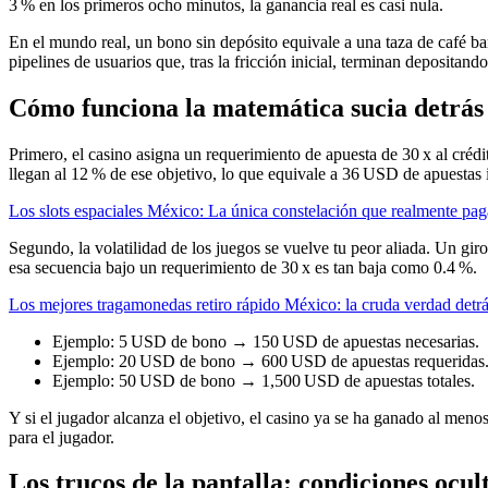
3 % en los primeros ocho minutos, la ganancia real es casi nula.
En el mundo real, un bono sin depósito equivale a una taza de café bar
pipelines de usuarios que, tras la fricción inicial, terminan deposit
Cómo funciona la matemática sucia detrás
Primero, el casino asigna un requerimiento de apuesta de 30 x al crédi
llegan al 12 % de ese objetivo, lo que equivale a 36 USD de apuestas i
Los slots espaciales México: La única constelación que realmente pag
Segundo, la volatilidad de los juegos se vuelve tu peor aliada. Un gir
esa secuencia bajo un requerimiento de 30 x es tan baja como 0.4 %.
Los mejores tragamonedas retiro rápido México: la cruda verdad detr
Ejemplo: 5 USD de bono → 150 USD de apuestas necesarias.
Ejemplo: 20 USD de bono → 600 USD de apuestas requeridas
Ejemplo: 50 USD de bono → 1,500 USD de apuestas totales.
Y si el jugador alcanza el objetivo, el casino ya se ha ganado al men
para el jugador.
Los trucos de la pantalla: condiciones ocul